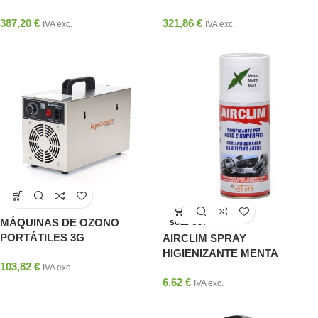
387,20
€
321,86
€
IVA exc.
IVA exc.
MÁQUINAS DE OZONO
SOLD OUT
PORTÁTILES 3G
AIRCLIM SPRAY
HIGIENIZANTE MENTA
103,82
€
IVA exc.
6,62
€
IVA exc.