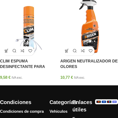
CLIM ESPUMA
ARIGEN NEUTRALIZADOR DE
DESINFECTANTE PARA
OLORES
CONDUCTOS
9,58
€
10,77
€
IVA exc.
IVA exc.
Condiciones
Categorías
Enlaces
útiles
Condiciones de compra
Vehiculos