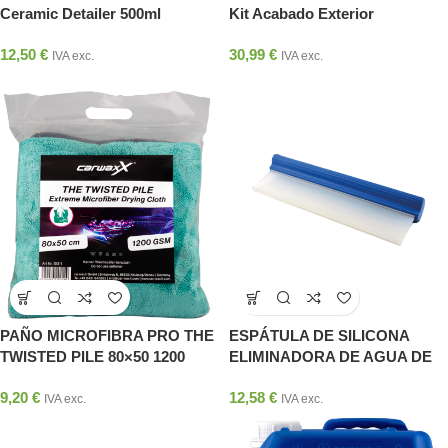
Ceramic Detailer 500ml
Kit Acabado Exterior
12,50
€
30,99
€
IVA exc.
IVA exc.
PAÑO MICROFIBRA PRO THE
ESPÁTULA DE SILICONA
TWISTED PILE 80×50 1200
ELIMINADORA DE AGUA DE
GSM CARWAXX
LA CARROCERÍA
9,20
€
12,58
€
IVA exc.
IVA exc.